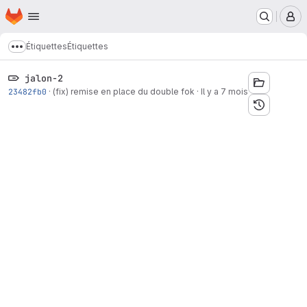
Page d'accueil
Passer au contenu principal
M
Étiquettes
Étiquettes
Afficher davantage de fils d'Ariane
jalon-2
23482fb0
·
(fix) remise en place du double fok
·
Il y a 7 mois